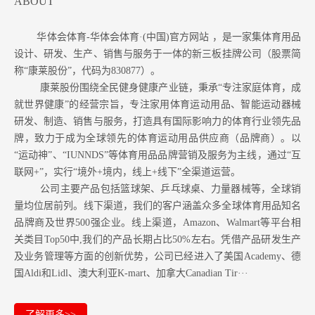
ABOUT
华体会体育-华体会体育·(中国)官方网站 ，是一家集体育用品
设计、研发、生产、销售与服务于一体的新三板挂牌公司（股票简
称“康莱股份”，代码为830877）。
康莱股份围绕全民健身健康产业链，秉承“专注家庭体育，成
就世界健康”的经营宗旨，专注家用体育运动用品、智能运动器械
研发、制造、销售与服务，打造具有国际影响力的体育行业领先品
牌，致力于成为全球领先的体育运动用品供应商（品牌商）。以
“运动神”、“IUNNDS”等体育用品品牌营销及服务为主线，通过“互
联网+”，实行“境外+境内，线上+线下”全渠道运营。
公司主要产品包括篮球架、乒乓球桌、力量器械等，全球销
量均位居前列。
线下渠道，我们的客户涵盖众多全球体育用品知名
品牌商及世界500强企业。
线上渠道，Amazon
、Walmart等
平台相
关类目Top50中,我们的产品长期占比50%左右。凭借产品研发生产
及业务管理等方面的创新优势，公司已经进入了美国Academy、德
国Aldi和Lidl、澳大利亚K-mart、加拿大Canadian Tir···
了解更多>>