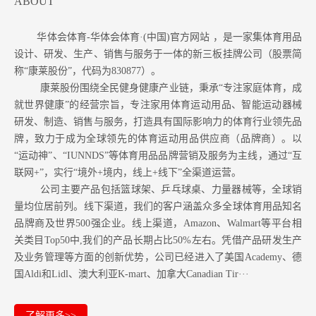
ABOUT
华体会体育-华体会体育·(中国)官方网站 ，是一家集体育用品
设计、研发、生产、销售与服务于一体的新三板挂牌公司（股票简
称“康莱股份”，代码为830877）。
康莱股份围绕全民健身健康产业链，秉承“专注家庭体育，成
就世界健康”的经营宗旨，专注家用体育运动用品、智能运动器械
研发、制造、销售与服务，打造具有国际影响力的体育行业领先品
牌，致力于成为全球领先的体育运动用品供应商（品牌商）。以
“运动神”、“IUNNDS”等体育用品品牌营销及服务为主线，通过“互
联网+”，实行“境外+境内，线上+线下”全渠道运营。
公司主要产品包括篮球架、乒乓球桌、力量器械等，全球销
量均位居前列。
线下渠道，我们的客户涵盖众多全球体育用品知名
品牌商及世界500强企业。
线上渠道，Amazon
、Walmart等
平台相
关类目Top50中,我们的产品长期占比50%左右。凭借产品研发生产
及业务管理等方面的创新优势，公司已经进入了美国Academy、德
国Aldi和Lidl、澳大利亚K-mart、加拿大Canadian Tir···
了解更多>>