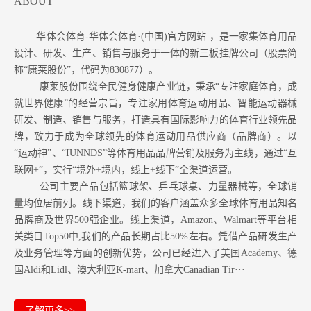
ABOUT
华体会体育-华体会体育·(中国)官方网站 ，是一家集体育用品
设计、研发、生产、销售与服务于一体的新三板挂牌公司（股票简
称“康莱股份”，代码为830877）。
康莱股份围绕全民健身健康产业链，秉承“专注家庭体育，成
就世界健康”的经营宗旨，专注家用体育运动用品、智能运动器械
研发、制造、销售与服务，打造具有国际影响力的体育行业领先品
牌，致力于成为全球领先的体育运动用品供应商（品牌商）。以
“运动神”、“IUNNDS”等体育用品品牌营销及服务为主线，通过“互
联网+”，实行“境外+境内，线上+线下”全渠道运营。
公司主要产品包括篮球架、乒乓球桌、力量器械等，全球销
量均位居前列。
线下渠道，我们的客户涵盖众多全球体育用品知名
品牌商及世界500强企业。
线上渠道，Amazon
、Walmart等
平台相
关类目Top50中,我们的产品长期占比50%左右。凭借产品研发生产
及业务管理等方面的创新优势，公司已经进入了美国Academy、德
国Aldi和Lidl、澳大利亚K-mart、加拿大Canadian Tir···
了解更多>>