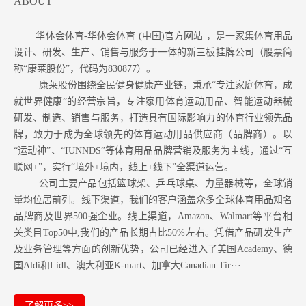
ABOUT
华体会体育-华体会体育·(中国)官方网站 ，是一家集体育用品
设计、研发、生产、销售与服务于一体的新三板挂牌公司（股票简
称“康莱股份”，代码为830877）。
康莱股份围绕全民健身健康产业链，秉承“专注家庭体育，成
就世界健康”的经营宗旨，专注家用体育运动用品、智能运动器械
研发、制造、销售与服务，打造具有国际影响力的体育行业领先品
牌，致力于成为全球领先的体育运动用品供应商（品牌商）。以
“运动神”、“IUNNDS”等体育用品品牌营销及服务为主线，通过“互
联网+”，实行“境外+境内，线上+线下”全渠道运营。
公司主要产品包括篮球架、乒乓球桌、力量器械等，全球销
量均位居前列。
线下渠道，我们的客户涵盖众多全球体育用品知名
品牌商及世界500强企业。
线上渠道，Amazon
、Walmart等
平台相
关类目Top50中,我们的产品长期占比50%左右。凭借产品研发生产
及业务管理等方面的创新优势，公司已经进入了美国Academy、德
国Aldi和Lidl、澳大利亚K-mart、加拿大Canadian Tir···
了解更多>>